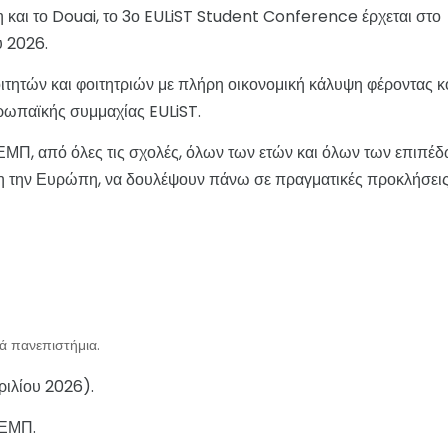
η και το Douai, το 3ο EULiST Student Conference έρχεται στο
υ 2026.
οιτητών και φοιτητριών με πλήρη οικονομική κάλυψη φέροντας κ
υρωπαϊκής συμμαχίας EULiST.
ου ΕΜΠ, από όλες τις σχολές, όλων των ετών και όλων των επιπέ
η την Ευρώπη, να δουλέψουν πάνω σε πραγματικές προκλήσεις
ά πανεπιστήμια.
ριλίου 2026).
 ΕΜΠ.