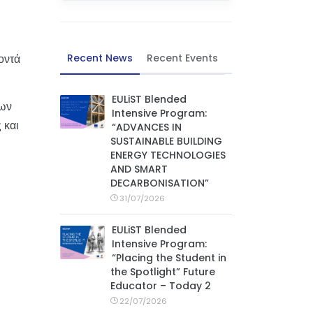
οντά
Recent News
Recent Events
EULiST Blended
δων
Intensive Program:
 και
“ADVANCES IN
SUSTAINABLE BUILDING
ENERGY TECHNOLOGIES
AND SMART
DECARBONISATION”
31/07/2026
EULiST Blended
Intensive Program:
“Placing the Student in
the Spotlight” Future
Educator – Today 2
22/07/2026