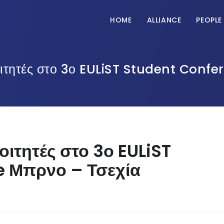
HOME
ALLIANCE
PEOPLE
οιτητές στο 3ο EULiST Student Confe
οιτητές στο 3ο EULiST
e Μπρνο – Τσεχία